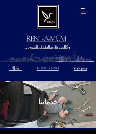
Est.1970
RENT-A-MUM
وكالة رعاية الطفل المميزة
هونغ كونغ
HONG KONG
香港
خدماتنا