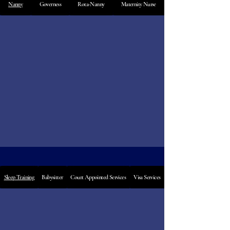
Nanny
Governess
Rota-Nanny
Maternity Nurse
Sleep Training
Babysitter
Court Appointed Services
Visa Services